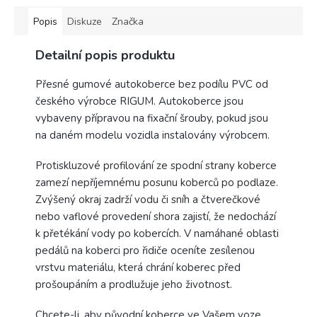
Popis
Diskuze
Značka
Detailní popis produktu
Přesné gumové autokoberce bez podílu PVC od
českého výrobce RIGUM.
Autokoberce jsou
vybaveny přípravou na fixační šrouby, pokud jsou
na daném modelu vozidla instalovány výrobcem.
Protiskluzové profilování ze spodní strany koberce
zamezí nepříjemnému posunu koberců po podlaze.
Zvýšený okraj zadrží vodu či sníh a čtverečkové
nebo vaflové provedení shora zajistí, že nedochází
k přetékání vody po kobercích. V namáhané oblasti
pedálů na koberci pro řidiče oceníte zesílenou
vrstvu materiálu, která chrání koberec před
prošoupáním a prodlužuje jeho životnost.
Chcete-li, aby původní koberce ve Vašem voze