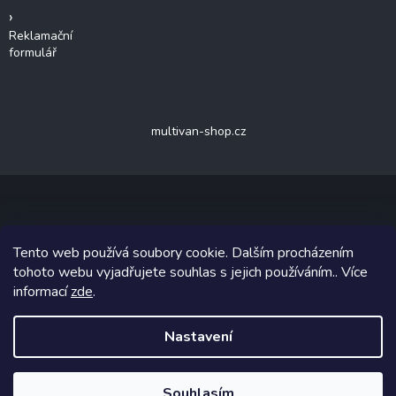
Reklamační
formulář
multivan-shop.cz
Copyright 2026
van-shop.cz
. Všechna práva vyhrazena.
Upravit
Tento web používá soubory cookie. Dalším procházením
nastavení cookies
tohoto webu vyjadřujete souhlas s jejich používáním.. Více
informací
zde
.
Grafický návrh vytvořil a na Shoptet implementoval
Tomáš Hlad
&
Shoptetak.cz
.
Nastavení
Vytvořil Shoptet
Souhlasím