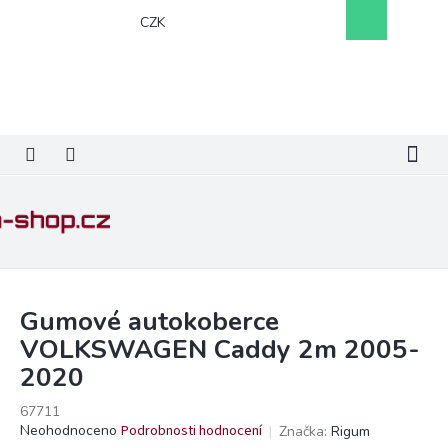
Přejít
Nákupní
CZK
na
košík
obsah
Gumové autokoberce
VOLKSWAGEN Caddy 2m 2005-
2020
67711
Průměrné
Neohodnoceno
Podrobnosti hodnocení
Značka:
Rigum