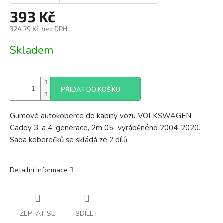
393 Kč
324,79 Kč bez DPH
Měrná
Skladem
cena:
PŘIDAT DO KOŠÍKU
Gumové autokoberce do kabiny vozu VOLKSWAGEN
Caddy 3. a 4. generace, 2m 05- vyráběného 2004-2020.
Sada koberečků se skládá ze 2 dílů.
Detailní informace
ZEPTAT SE
SDÍLET