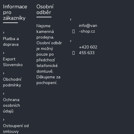
a
Kontakt
Informace
Osobní
t
pro
odběr
í
zákazníky
info
@
van
Nejsme
-shop.cz
kamenná
prodejna.
Platba a
Osobní odběr
doprava
+420 602
je možný
455 633
pouze po
Export
předchozí
Slovensko
telefonické
domluvě.
Děkujeme za
Obchodní
pochopení.
podmínky
Ochrana
osobních
údajů
Ostoupení od
smlouvy