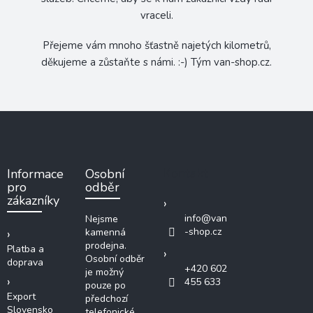
vraceli.
Přejeme vám mnoho šťastně najetých kilometrů,
děkujeme a zůstaňte s námi. :-) Tým van-shop.cz.
Z
á
p
a
Kontakt
Informace
Osobní
t
pro
odběr
í
zákazníky
info
@
van
Nejsme
-shop.cz
kamenná
prodejna.
Platba a
Osobní odběr
doprava
+420 602
je možný
455 633
pouze po
Export
předchozí
Slovensko
telefonické