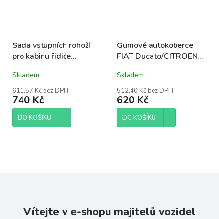
Sada vstupních rohoží
Gumové autokoberce
pro kabinu řidiče
FIAT Ducato/CITRÖEN
Mercedes Sprinter a VW
Jumper/PEUGEOT Boxer
Skladem
Skladem
Cratfter od r. 2006
3m 2006-2022
611,57 Kč bez DPH
512,40 Kč bez DPH
740 Kč
620 Kč
DO KOŠÍKU
DO KOŠÍKU
Vítejte v e-shopu majitelů vozidel