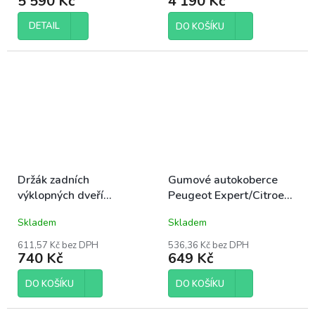
5 590 Kč
4 190 Kč
16-/Fiat Scudo 22-
DETAIL
DO KOŠÍKU
Držák zadních
Gumové autokoberce
výklopných dveří
Peugeot Expert/Citroen
Mercedes Vito/V-
Jumpy/Toyota Proace
Skladem
Skladem
Class/Marco Polo od r.
16-, OPEL Vivaro-Zafira
2014
20- 2m + tunel
611,57 Kč bez DPH
536,36 Kč bez DPH
740 Kč
649 Kč
DO KOŠÍKU
DO KOŠÍKU