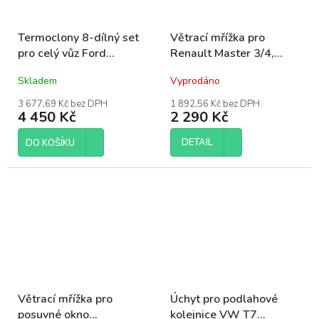
Termoclony 8-dílný set
Větrací mřížka pro
pro celý vůz Ford
Renault Master 3/4,
Transit/Tourneo Custom
Nissan NV400/Interstar,
Skladem
Vyprodáno
2013-2023 L2
Opel Movano B od r.
2010, sada 2 ks
3 677,69 Kč bez DPH
1 892,56 Kč bez DPH
4 450 Kč
2 290 Kč
DETAIL
DO KOŠÍKU
Větrací mřížka pro
Úchyt pro podlahové
posuvné okno
kolejnice VW T7