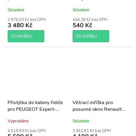
Volkswagen Caddy 3/4
Multivan/California a
Skladem
Skladem
2004-2020, PRAVÁ
FORD Custom Tourneo
V710, 1 pár
2 876,03 Kč bez DPH
446,28 Kč bez DPH
3 480 Kč
540 Kč
DO KOŠÍKU
DO KOŠÍKU
Přistýlka do kabiny řidiče
Větrací mřížka pro
pro PEUGEOT Expert-
posuvné okno Renault
Traveller 16-/CITROEN
Trafic III, Opel Vivaro B,
Vyprodáno
Skladem
Jumpy-SpaceTourer
LEVÁ
16-/OPEL Vivaro-Zafira
4 619,83 Kč bez DPH
3 462,81 Kč bez DPH
20-/Toyota Proace