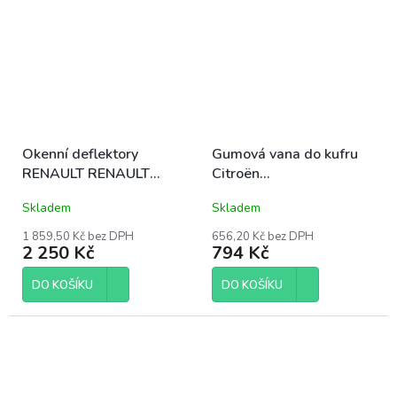
Okenní deflektory
Gumová vana do kufru
RENAULT RENAULT
Citroën
Trafic/OPEL
Berlingo/Peugeot
Skladem
Skladem
Vivaro/NISSAN
Rifter/Opel Combo/Fiat
Primastar 2002-2014
Doblo/Toyota Proace
1 859,50 Kč bez DPH
656,20 Kč bez DPH
2 250 Kč
794 Kč
City 5m 2019- L1
DO KOŠÍKU
DO KOŠÍKU