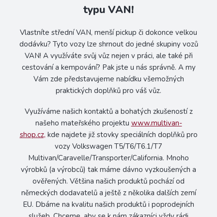
typu VAN!
Vlastníte střední VAN, menší pickup či dokonce velkou
dodávku? Tyto vozy lze shrnout do jedné skupiny vozů
VAN! A využíváte svůj vůz nejen v práci, ale také při
cestování a kempování? Pak jste u nás správně. A my
Vám zde představujeme nabídku všemožných
praktických doplňků pro váš vůz.
Využíváme našich kontaktů a bohatých zkušeností z
našeho mateřského projektu
www.multivan-
shop.cz,
kde najdete již stovky speciálních doplňků pro
vozy Volkswagen
T5/T6/T6.1/T7
Multivan/Caravelle/Transporter/California. Mnoho
výrobků (a výrobců) tak máme dávno vyzkoušených a
ověřených. Většina našich produktů pochází od
německých dodavatelů a ještě z několika dalších zemí
EU. Dbáme na kvalitu našich produktů i poprodejních
služeb. Chceme, aby se k nám zákazníci vždy rádi