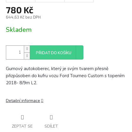
780 Kč
644,63 Kč bez DPH
Měrná
Skladem
cena:
PŘIDAT DO KOŠÍKU
Gumový autokoberec, který je svým tvarem přesně
přizpůsoben do kufru vozu Ford Tourneo Custom s topením
2018- 8/9m L2.
Detailní informace
ZEPTAT SE
SDÍLET