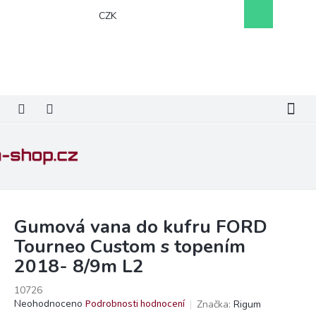
Přejít
Nákupní
CZK
na
košík
obsah
Gumová vana do kufru FORD
Tourneo Custom s topením
2018- 8/9m L2
10726
Průměrné
Neohodnoceno
Podrobnosti hodnocení
Značka:
Rigum