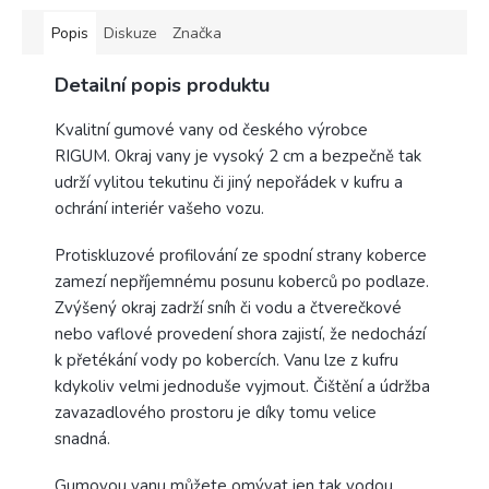
Popis
Diskuze
Značka
Detailní popis produktu
Kvalitní gumové vany od českého výrobce
RIGUM.
Okraj vany je vysoký 2 cm a bezpečně tak
udrží vylitou tekutinu či jiný nepořádek v kufru a
ochrání interiér vašeho vozu.
Protiskluzové profilování ze spodní strany koberce
zamezí nepříjemnému posunu koberců po podlaze.
Zvýšený okraj zadrží sníh či vodu a čtverečkové
nebo vaflové provedení shora zajistí, že nedochází
k přetékání vody po kobercích.
Vanu lze z kufru
kdykoliv velmi jednoduše vyjmout. Čištění a údržba
zavazadlového prostoru je díky tomu velice
snadná.
Gumovou vanu můžete omývat jen tak vodou