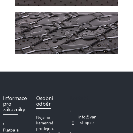
Z
á
p
a
Kontakt
Informace
Osobní
t
pro
odběr
í
zákazníky
info
@
van
Nejsme
-shop.cz
kamenná
prodejna.
Platba a