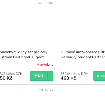
Kód:
60369
oclony 9-dílný set pro celý
Gumové autokoberce Cit
 Citroën Berlingo/Peugeot
Berlingo/Peugeot Partner
tner-Rifter/Opel Combo/Fiat
Rifter/Opel Combo/Fiat
Vyprodáno
lo/Toyota ProAce City 2019-
Doblo/Toyota Proace Cit
kř.
2019-
7,69 Kč bez DPH
382,64 Kč bez DPH
DETAIL
DO KO
450 Kč
463 Kč
Kód:
60723