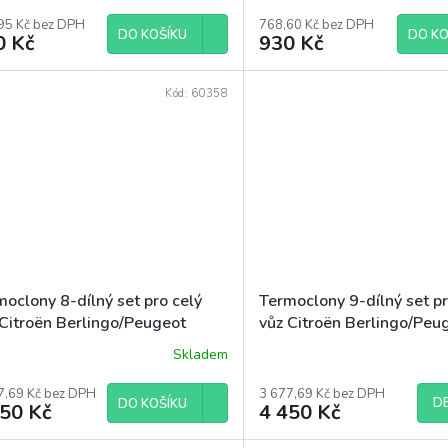
ocení
uktu
95 Kč bez DPH
768,60 Kč bez DPH
DO KOŠÍKU
DO KO
0 Kč
930 Kč
Kód:
60358
diček.
oclony 8-dílný set pro celý
Termoclony 9-dílný set pr
 Citroën Berlingo/Peugeot
vůz Citroën Berlingo/Peu
tner-Rifter/Opel Combo/Fiat
Partner-Rifter/Opel Comb
Skladem
lo/Toyota Proace City 2019-
Doblo/Toyota ProAce Cit
L1 2kř.
7,69 Kč bez DPH
3 677,69 Kč bez DPH
DE
DO KOŠÍKU
450 Kč
4 450 Kč