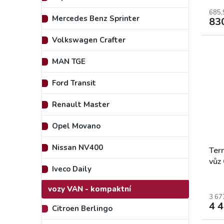
hodn
prod
685,
Mercedes Benz Sprinter
83
je
4,0
Volkswagen Crafter
z
5
hvěz
MAN TGE
Ford Transit
Renault Master
Opel Movano
Nissan NV400
Term
vůz
Iveco Daily
Par
Dob
vozy VAN - kompaktní
L1
3 67
4 
Citroen Berlingo