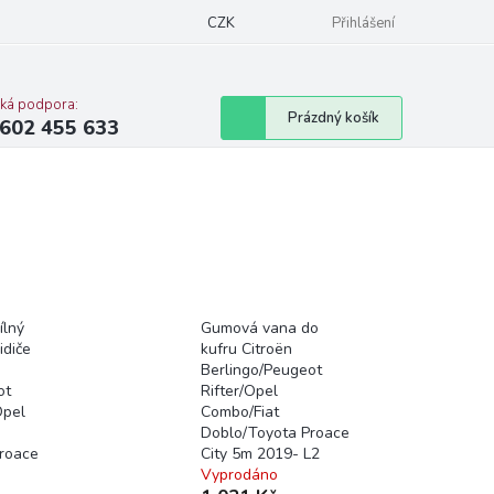
CZK
Přihlášení
cká podpora:
Nákupní
Prázdný košík
602 455 633
košík
ílný
Gumová vana do
idiče
kufru Citroën
Berlingo/Peugeot
ot
Rifter/Opel
Opel
Combo/Fiat
Doblo/Toyota Proace
roace
City 5m 2019- L2
Vyprodáno