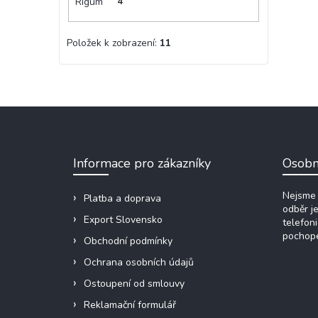
Rigum
4
Položek k zobrazení:
11
Z
á
p
a
Informace pro zákazníky
Osobn
t
í
Nejsme 
Platba a doprava
odběr j
Export Slovensko
telefon
pochope
Obchodní podmínky
Ochrana osobních údajů
Ostoupení od smlouvy
Reklamační formulář