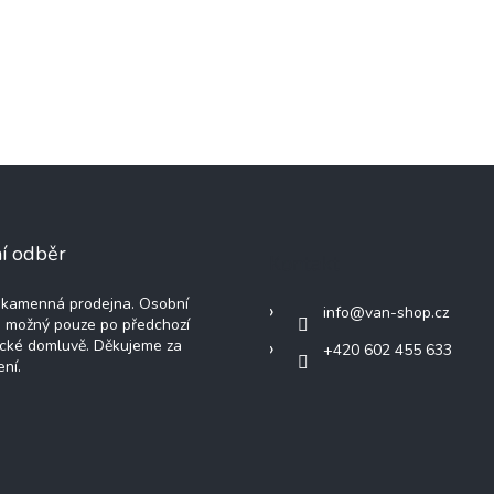
p
r
v
k
y
v
ý
p
i
s
u
í odběr
Kontakt
kamenná prodejna. Osobní
info
@
van-shop.cz
e možný pouze po předchozí
ické domluvě. Děkujeme za
+420 602 455 633
ní.