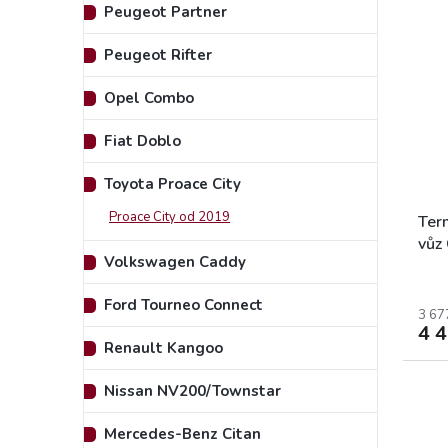
Peugeot Partner
Peugeot Rifter
Opel Combo
Fiat Doblo
Toyota Proace City
Proace City od 2019
Term
vůz
Volkswagen Caddy
Par
Dob
Ford Tourneo Connect
L2 2
3 67
4 
Renault Kangoo
Nissan NV200/Townstar
Mercedes-Benz Citan