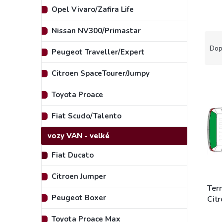
e
Opel Vivaro/Zafira Life
l
Nissan NV300/Primastar
Ř
a
Dop
Peugeot Traveller/Expert
z
e
Citroen SpaceTourer/Jumpy
V
n
ý
í
Toyota Proace
p
p
i
r
Fiat Scudo/Talento
s
o
p
d
vozy VAN - velké
r
u
o
Fiat Ducato
k
d
t
Citroen Jumper
u
ů
k
Ter
Peugeot Boxer
t
Cit
ů
Rif
Prům
Toyota Proace Max
Dob