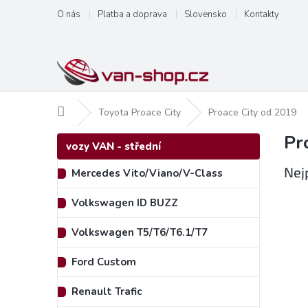
Přejít
O nás
Platba a doprava
Slovensko
Kontakty
na
obsah
Domů
Toyota Proace City
Proace City od 2019
Pr
P
Přeskočit
vozy VAN - střední
kategorie
o
s
Nej
Mercedes Vito/Viano/V-Class
t
r
Volkswagen ID BUZZ
a
n
Volkswagen T5/T6/T6.1/T7
n
í
Ford Custom
p
a
Renault Trafic
n