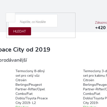
Zákazni
+420 
HLEDAT
oace City od 2019
prodávanější
Termoclony 8-dílný
Termoclony 3-d
set pro celý vůz
set pro kabinu ř
Citroën
Citroën
Berlingo/Peugeot
Berlingo/Peuge
Partner-Rifter/Opel
Partner-Rifter/
Combo/Fiat
Combo/Fiat
Doblo/Toyota Proace
Doblo/Toyota P
City 2019- L2
City 2019-