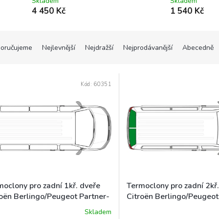
Skladem
Skladem
4 450 Kč
1 540 Kč
oručujeme
Nejlevnější
Nejdražší
Nejprodávanější
Abecedně
Kód:
60351
moclony pro zadní 1kř. dveře
Termoclony pro zadní 2kř
roën Berlingo/Peugeot Partner-
Citroën Berlingo/Peugeot
ter/Opel Combo/Fiat
Rifter/Opel Combo/Fiat
Skladem
ěrné
lo/Toyota Proace City 2019-
Doblo/Toyota Proace Cit