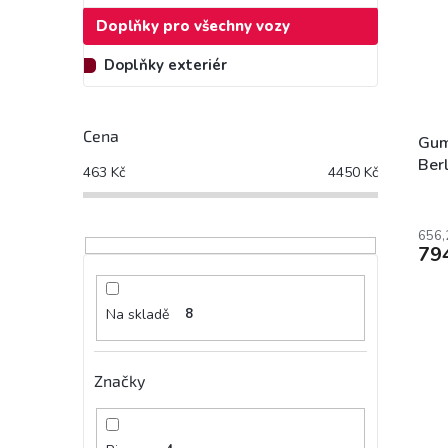
Doplňky pro všechny vozy
Doplňky exteriér
Cena
Gum
Ber
463
Kč
4450
Kč
Com
Cit
656,
79
Na skladě
8
Značky