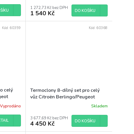
1 272,73 Kč bez DPH
ŠÍKU
DO KOŠÍKU
1 540 Kč
Kód:
60359
Kód:
60368
o celý
Termoclony 8-dílný set pro celý
geot
vůz Citroën Berlingo/Peugeot
o/Fiat
Partner-Rifter/Opel Combo/Fiat
Vyprodáno
Skladem
y 2019-
Doblo/Toyota Proace City 2019-
L2
3 677,69 Kč bez DPH
TAIL
DO KOŠÍKU
4 450 Kč