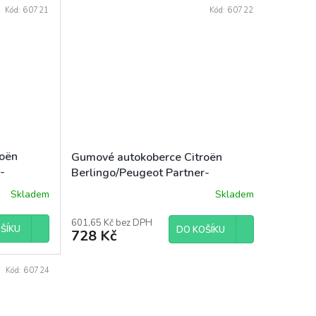
Kód:
60721
Kód:
60722
roën
Gumové autokoberce Citroën
-
Berlingo/Peugeot Partner-
Rifter/Opel Combo/Fiat
Skladem
Skladem
y 2m
Doblo/Toyota Proace City 5m
2019-
601,65 Kč bez DPH
ŠÍKU
DO KOŠÍKU
728 Kč
Kód:
60724