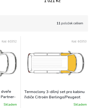
1 021 Kč
11
položek celkem
Kód:
60352
Kód:
60353
. dveře
Termoclony 3-dílný set pro kabinu
 Partner-
řidiče Citroën Berlingo/Peugeot
Partner-Rifter/Opel Combo/Fiat
Skladem
Skladem
y 2019-
Doblo/Toyota Proace City 2019-