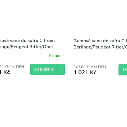
ová vana do kufru Citroën
Gumová vana do kufru Ci
lingo/Peugeot Rifter/Opel
Berlingo/Peugeot Rifter/
bo/Fiat Doblo/Toyota Proace
Combo/Fiat Doblo/Toyota
Skladem
y 5m 2019- L1
City 5m 2019- L2
20 Kč bez DPH
843,80 Kč bez DPH
D
DO KOŠÍKU
4 Kč
1 021 Kč
O
v
l
á
d
a
c
í