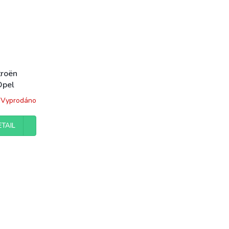
troën
Opel
 Proace
Vyprodáno
ETAIL