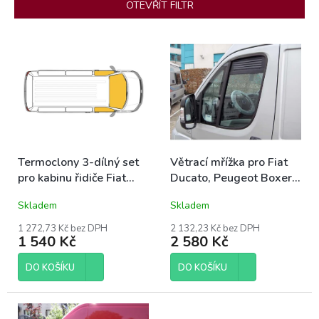
p
OTEVŘÍT FILTR
r
o
V
d
ý
u
p
k
i
t
s
ů
p
r
o
Termoclony 3-dílný set
Větrací mřížka pro Fiat
d
pro kabinu řidiče Fiat
Ducato, Peugeot Boxer a
u
Ducato, Peugeot Boxer a
Citröen Jumper 2006-
k
Skladem
Skladem
Citröen Jumper od 2006
2014, sada 2 ks
t
ů
1 272,73 Kč bez DPH
2 132,23 Kč bez DPH
1 540 Kč
2 580 Kč
DO KOŠÍKU
DO KOŠÍKU