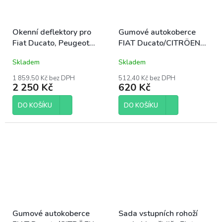
Okenní deflektory pro
Gumové autokoberce
Fiat Ducato, Peugeot
FIAT Ducato/CITRÖEN
Boxer a Citröen Jumper
Jumper/PEUGEOT Boxer
Skladem
Skladem
od 2006
3m 2006-2022
1 859,50 Kč bez DPH
512,40 Kč bez DPH
2 250 Kč
620 Kč
DO KOŠÍKU
DO KOŠÍKU
Gumové autokoberce
Sada vstupních rohoží