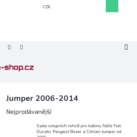
Přejít
Nákupní
CZK
na
košík
obsah
Jumper 2006-2014
Nejprodávanější
Sada vstupních rohoží pro kabinu řidiče Fiat
Ducato, Peugeot Boxer a Citröen Jumper od