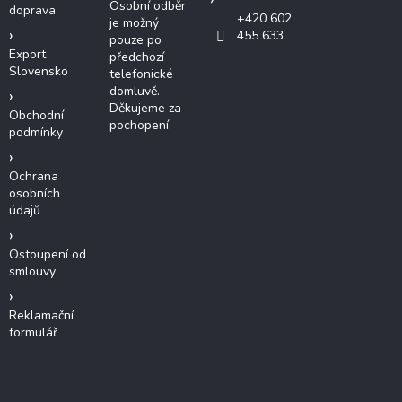
v
Osobní odběr
doprava
ý
+420 602
je možný
p
455 633
pouze po
i
Export
předchozí
s
Slovensko
telefonické
u
domluvě.
Děkujeme za
Obchodní
pochopení.
podmínky
Ochrana
osobních
údajů
Ostoupení od
smlouvy
Reklamační
formulář