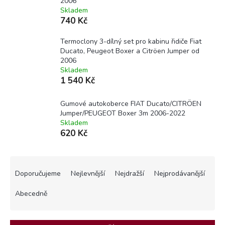
2006
Skladem
740 Kč
Termoclony 3-dílný set pro kabinu řidiče Fiat
Ducato, Peugeot Boxer a Citröen Jumper od
2006
Skladem
1 540 Kč
Gumové autokoberce FIAT Ducato/CITRÖEN
Jumper/PEUGEOT Boxer 3m 2006-2022
Skladem
620 Kč
Ř
a
Doporučujeme
Nejlevnější
Nejdražší
Nejprodávanější
z
e
Abecedně
n
í