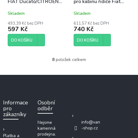
FIAT Ducato/CITRÖEN
pro kabinu řidiče Fiat
Jumper/PEUGEOT Boxer
Ducato, Peugeot Boxer a
Skladem
Skladem
2006- 2. řada UNI
Citröen Jumper od 2006
493,39 Kč bez DPH
611,57 Kč bez DPH
597 Kč
740 Kč
DO KOŠÍKU
DO KOŠÍKU
8
položek celkem
O
v
l
Z
á
á
d
p
a
c
a
Kontakt
Informace
Osobní
í
t
pro
odběr
p
í
zákazníky
r
v
info
@
van
Nejsme
k
-shop.cz
kamenná
y
prodejna.
Platba a