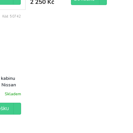
2 250 Kč
Kód:
50742
 kabinu
, Nissan
ovano B
Skladem
ŠÍKU