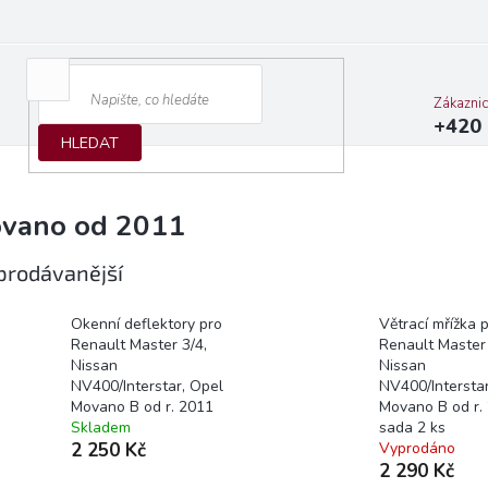
Zákazni
+420 
HLEDAT
vano od 2011
prodávanější
Okenní deflektory pro
Větrací mřížka 
Renault Master 3/4,
Renault Master 
Nissan
Nissan
NV400/Interstar, Opel
NV400/Interstar
Movano B od r. 2011
Movano B od r.
Skladem
sada 2 ks
2 250 Kč
Vyprodáno
2 290 Kč