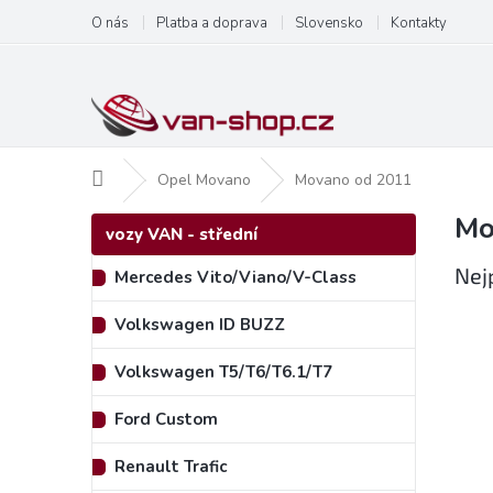
Přejít
O nás
Platba a doprava
Slovensko
Kontakty
na
obsah
Domů
Opel Movano
Movano od 2011
Mo
P
Přeskočit
vozy VAN - střední
kategorie
o
s
Nej
Mercedes Vito/Viano/V-Class
t
r
Volkswagen ID BUZZ
a
n
Volkswagen T5/T6/T6.1/T7
n
í
Ford Custom
p
a
Renault Trafic
n