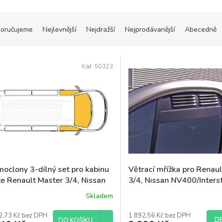
oručujeme
Nejlevnější
Nejdražší
Nejprodávanější
Abecedně
Kód:
50323
moclony 3-dílný set pro kabinu
Větrací mřížka pro Renau
če Renault Master 3/4, Nissan
3/4, Nissan NV400/Inters
00/Interstar, Opel Movano B
Movano B od r. 2010, sad
Skladem
r. 2010
2,73 Kč bez DPH
1 892,56 Kč bez DPH
DE
DO KOŠÍKU