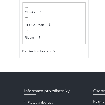
ClimAir
1
HEOSolution
1
Rigum
1
Položek k zobrazení:
5
Z
á
p
a
Informace pro zákazníky
Osobn
t
í
Nejsme 
Platba a doprava