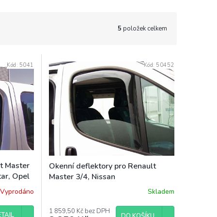
5
položek celkem
Kód:
5041
Kód:
50452
lt Master
Okenní deflektory pro Renault
tar, Opel
Master 3/4, Nissan
a 2 ks
NV400/Interstar, Opel Movano B
Vyprodáno
Skladem
od r. 2011
1 859,50 Kč bez DPH
TAIL
DO KOŠÍKU