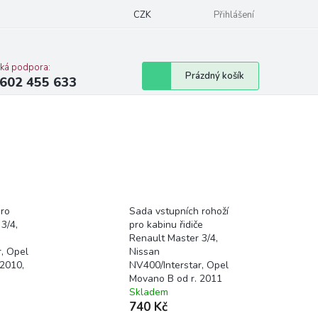
CZK
Přihlášení
cká podpora:
Nákupní
Prázdný košík
602 455 633
košík
pro
Sada vstupních rohoží
3/4,
pro kabinu řidiče
Renault Master 3/4,
, Opel
Nissan
 2010,
NV400/Interstar, Opel
Movano B od r. 2011
Skladem
740 Kč