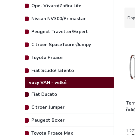
e
Opel Vivaro/Zafira Life
Ř
l
a
Dop
Nissan NV300/Primastar
z
e
Peugeot Traveller/Expert
V
n
ý
í
Citroen SpaceTourer/Jumpy
p
p
i
r
Toyota Proace
s
o
p
d
Fiat Scudo/Talento
r
u
vozy VAN - velké
o
k
d
t
Fiat Ducato
u
ů
k
Ter
Citroen Jumper
t
řidi
ů
NV4
Peugeot Boxer
od 
1 27
Toyota Proace Max