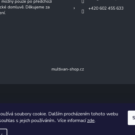
e možný pouze po předchozí
ické domluvě. Děkujeme za
+420 602 455 633
ní.
multivan-shop.cz
ight 2026
van-shop.cz
. Všechna práva vyhrazena.
Upravit nastavení c
oužívá soubory cookie. Dalším procházením tohoto webu
ický návrh vytvořil a na Shoptet implementoval
Tomáš Hlad
&
Shoptet
S
souhlas s jejich používáním.. Více informací
zde
.
Vytvořil Shoptet