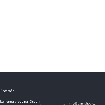
í odběr
Kontakt
kamenná prodejna. Osobní
info
@
van-shop.cz