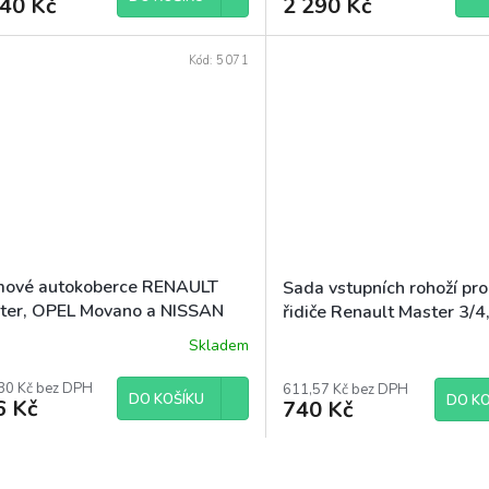
540 Kč
2 290 Kč
Kód:
5071
ové autokoberce RENAULT
Sada vstupních rohoží pro
ter, OPEL Movano a NISSAN
řidiče Renault Master 3/4
00 3m 2010-
NV400/Interstar, Opel M
Skladem
od r. 2011
30 Kč bez DPH
611,57 Kč bez DPH
DO KOŠÍKU
DO KO
6 Kč
740 Kč
O
v