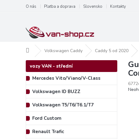
Přejít
O nás
Platba a doprava
Slovensko
Kontakty
na
obsah
Domů
Volkswagen Caddy
Caddy 5 od 2020
Gu
P
Přeskočit
vozy VAN - střední
kategorie
o
Co
s
Mercedes Vito/Viano/V-Class
t
6772
Prům
Neoh
r
Volkswagen ID BUZZ
hodn
a
produ
n
Volkswagen T5/T6/T6.1/T7
je
n
0,0
í
Ford Custom
z
p
5
hvězd
a
Renault Trafic
n