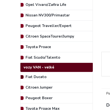
e
Opel Vivaro/Zafira Life
l
Nissan NV300/Primastar
Peugeot Traveller/Expert
Citroen SpaceTourer/Jumpy
Toyota Proace
Fiat Scudo/Talento
vozy VAN - velké
Fiat Ducato
Citroen Jumper
Po
Peugeot Boxer
D
Toyota Proace Max