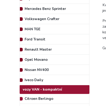
K
Mercedes Benz Sprinter
ji
Volkswagen Crafter
Pr
za
MAN TGE
ko
ve
Ford Transit
Gu
Renault Master
Opel Movano
Nissan NV400
Iveco Daily
vozy VAN - kompaktní
Citroen Berlingo