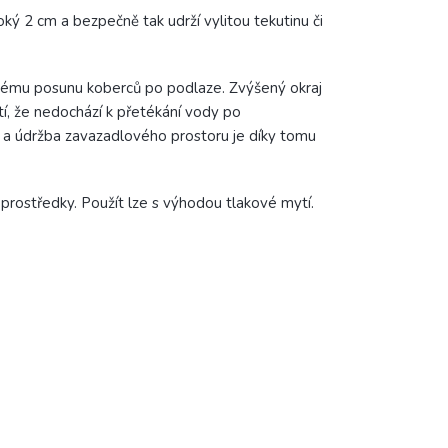
oký 2 cm a bezpečně tak udrží vylitou tekutinu či
mnému posunu koberců po podlaze. Zvýšený okraj
tí, že nedochází k přetékání vody po
í a údržba zavazadlového prostoru je díky tomu
ostředky. Použít lze s výhodou tlakové mytí.