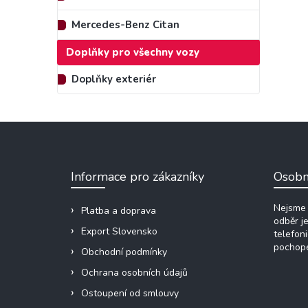
Mercedes-Benz Citan
Doplňky pro všechny vozy
Doplňky exteriér
Z
á
p
a
Informace pro zákazníky
Osobn
t
í
Nejsme 
Platba a doprava
odběr j
Export Slovensko
telefon
pochope
Obchodní podmínky
Ochrana osobních údajů
Ostoupení od smlouvy