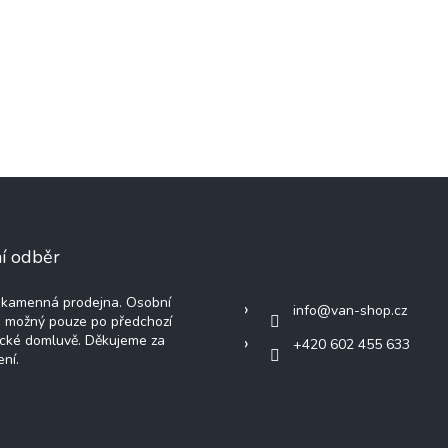
í odběr
Kontakt
kamenná prodejna. Osobní
info
@
van-shop.cz
e možný pouze po předchozí
ické domluvě. Děkujeme za
+420 602 455 633
ní.