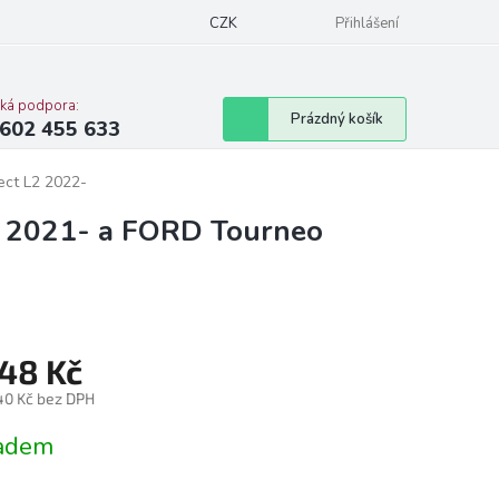
CZK
Přihlášení
cká podpora:
Nákupní
Prázdný košík
602 455 633
košík
ct L2 2022-
 2021- a FORD Tourneo
248 Kč
,40 Kč bez DPH
á
adem