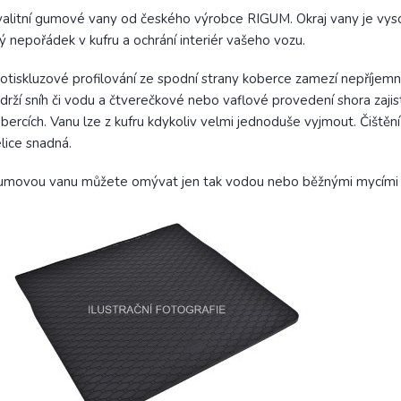
valitní gumové vany od českého výrobce RIGUM.
Okraj vany je vys
ný nepořádek v kufru a ochrání interiér vašeho vozu.
otiskluzové profilování ze spodní strany koberce zamezí nepříje
drží sníh či vodu a čtverečkové nebo vaflové provedení shora zajis
bercích.
Vanu lze z kufru kdykoliv velmi jednoduše vyjmout. Čištěn
lice snadná.
movou vanu můžete omývat jen tak vodou nebo běžnými mycími pr