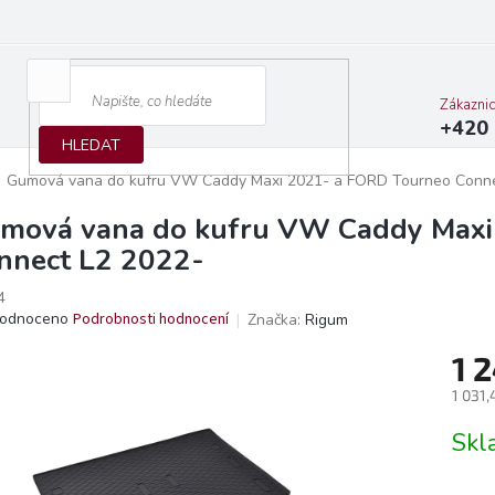
Zákazni
+420 
HLEDAT
Gumová vana do kufru VW Caddy Maxi 2021- a FORD Tourneo Conne
mová vana do kufru VW Caddy Maxi
nnect L2 2022-
4
ěrné
odnoceno
Podrobnosti hodnocení
Značka:
Rigum
ocení
1 
ktu
1 031
Měrn
Skl
cena:
iček.