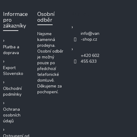
p
a
Kontakt
Informace
Osobní
t
pro
odběr
í
zákazníky
info
@
van
Nejsme
-shop.cz
kamenná
prodejna.
Platba a
Osobní odběr
doprava
+420 602
je možný
455 633
pouze po
Export
předchozí
Slovensko
telefonické
domluvě.
Děkujeme za
Obchodní
pochopení.
podmínky
Ochrana
osobních
údajů
Ostoupení od