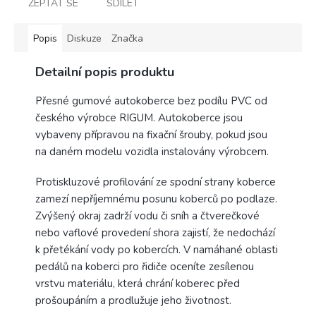
ZEPTAT SE
SDÍLET
Popis
Diskuze
Značka
Detailní popis produktu
Přesné gumové autokoberce bez podílu PVC od
českého výrobce RIGUM.
Autokoberce jsou
vybaveny přípravou na fixační šrouby, pokud jsou
na daném modelu vozidla instalovány výrobcem.
Protiskluzové profilování ze spodní strany koberce
zamezí nepříjemnému posunu koberců po podlaze.
Zvýšený okraj zadrží vodu či sníh a čtverečkové
nebo vaflové provedení shora zajistí, že nedochází
k přetékání vody po kobercích. V namáhané oblasti
pedálů na koberci pro řidiče oceníte zesílenou
vrstvu materiálu, která chrání koberec před
prošoupáním a prodlužuje jeho životnost.