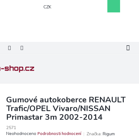
Přejít
Nákupní
CZK
na
košík
obsah
Gumové autokoberce RENAULT
Trafic/OPEL Vivaro/NISSAN
Primastar 3m 2002-2014
2571
Průměrné
Neohodnoceno
Podrobnosti hodnocení
Značka:
Rigum