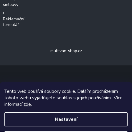
smlouvy
Reklamační
formulář
multivan-shop.cz
Copyright 2026
van-shop.cz
. Všechna práva vyhrazena.
Upravit
Tento web používá soubory cookie. Dalším procházením
nastavení cookies
tohoto webu vyjadřujete souhlas s jejich používáním.. Více
informací
zde
.
Grafický návrh vytvořil a na Shoptet implementoval
Tomáš Hlad
&
Shoptetak.cz
.
Nastavení
Vytvořil Shoptet