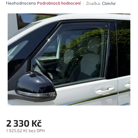
Průměrné
Neohodnoceno
Podrobnosti hodnocení
Značka:
ClimAir
hodnocení
produktu
je
0,0
z
5
hvězdiček.
2 330 Kč
1 925,62 Kč bez DPH