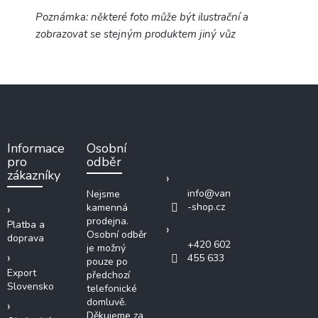
Poznámka: některé foto může být ilustrační a
zobrazovat se stejným produktem jiný vůz
Z
á
p
a
Kontakt
Informace
Osobní
t
pro
odběr
í
zákazníky
info
@
van
Nejsme
-shop.cz
kamenná
prodejna.
Platba a
Osobní odběr
doprava
+420 602
je možný
455 633
pouze po
Export
předchozí
Slovensko
telefonické
domluvě.
Děkujeme za