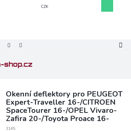
Přejít
Nákupní
CZK
na
košík
obsah
Okenní deflektory pro PEUGEOT
Expert-Traveller 16-/CITROEN
SpaceTourer 16-/OPEL Vivaro-
Zafira 20-/Toyota Proace 16-
3145