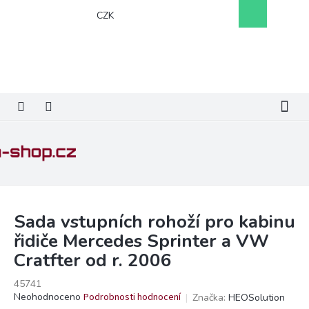
Přejít
Nákupní
CZK
na
košík
obsah
Sada vstupních rohoží pro kabinu
řidiče Mercedes Sprinter a VW
Cratfter od r. 2006
45741
Průměrné
Neohodnoceno
Podrobnosti hodnocení
Značka:
HEOSolution