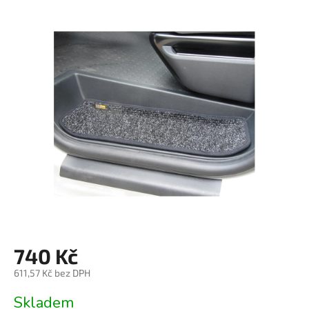
hodnocení
produktu
je
0,0
z
5
hvězdiček.
740 Kč
611,57 Kč bez DPH
Měrná
Skladem
cena: