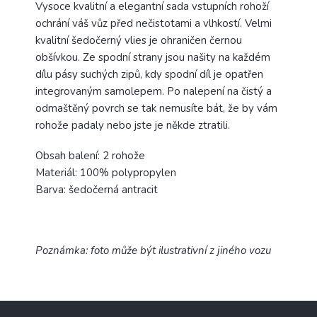
Vysoce kvalitní a elegantní sada vstupních rohoží
ochrání váš vůz před nečistotami a vlhkostí. Velmi
kvalitní šedočerný vlies je ohraničen černou
obšívkou. Ze spodní strany jsou našity na každém
dílu pásy suchých zipů, kdy spodní díl je opatřen
integrovaným samolepem. Po nalepení na čistý a
odmaštěný povrch se tak nemusíte bát, že by vám
rohože padaly nebo jste je někde ztratili.
Obsah balení: 2 rohože
Materiál: 100% polypropylen
Barva: šedočerná antracit
Poznámka: foto může být ilustrativní z jiného vozu
Z