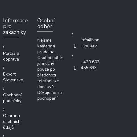
á
p
a
Kontakt
Informace
Osobní
t
pro
odběr
í
zákazníky
info
@
van
Nejsme
-shop.cz
kamenná
prodejna.
Platba a
Osobní odběr
doprava
+420 602
je možný
455 633
pouze po
Export
předchozí
Slovensko
telefonické
domluvě.
Děkujeme za
Obchodní
pochopení.
podmínky
Ochrana
osobních
údajů