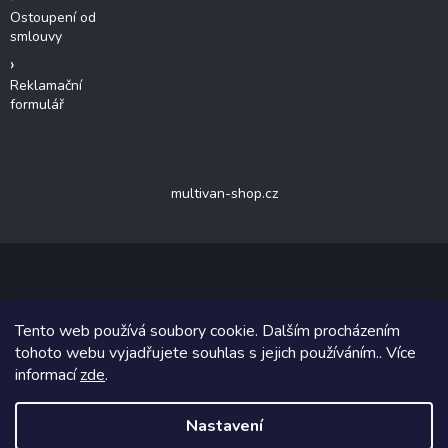
Ostoupení od
smlouvy
Reklamační
formulář
multivan-shop.cz
Copyright 2026
van-shop.cz
. Všechna práva vyhrazena.
Upravit
Tento web používá soubory cookie. Dalším procházením
nastavení cookies
tohoto webu vyjadřujete souhlas s jejich používáním.. Více
informací
zde
.
Grafický návrh vytvořil a na Shoptet implementoval
Tomáš Hlad
&
Shoptetak.cz
.
Nastavení