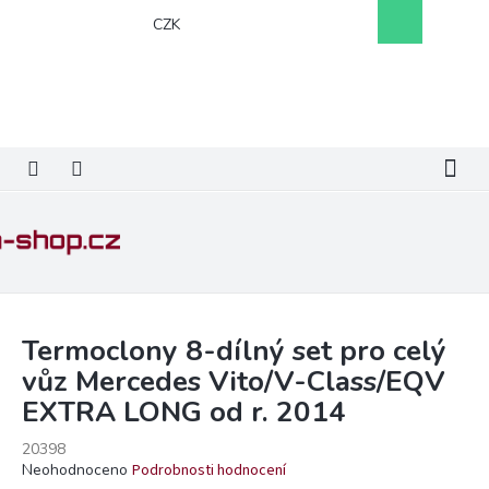
Přejít
Nákupní
CZK
na
košík
obsah
Termoclony 8-dílný set pro celý
vůz Mercedes Vito/V-Class/EQV
EXTRA LONG od r. 2014
20398
Průměrné
Neohodnoceno
Podrobnosti hodnocení