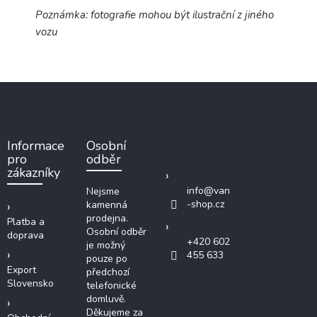
Poznámka: fotografie mohou být ilustrační z jiného
vozu
Z
á
p
a
Kontakt
Informace
Osobní
t
pro
odběr
í
zákazníky
info
@
van
Nejsme
-shop.cz
kamenná
prodejna.
Platba a
Osobní odběr
doprava
+420 602
je možný
455 633
pouze po
Export
předchozí
Slovensko
telefonické
domluvě.
Děkujeme za