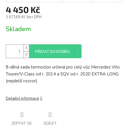
4 450 Kč
3 677,69 Kč bez DPH
Měrná
Skladem
cena:
PŘIDAT DO KOŠÍKU
8-dílná sada termoclon určená pro celý vůz
Mercedes Vito
Tourer/V-Class od r. 2014 a EQV od r. 2020 EXTRA LONG
(nejdelší rozvor).
Detailní informace
ZEPTAT SE
SDÍLET