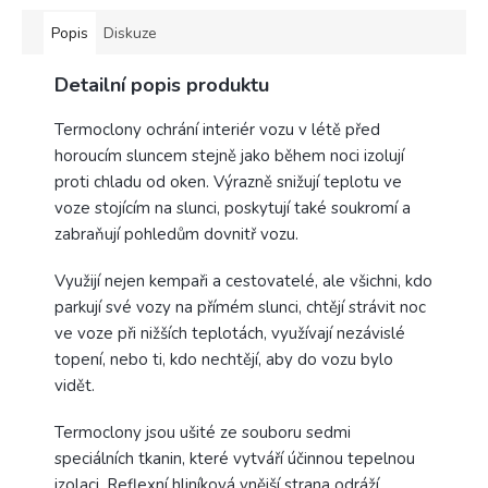
Popis
Diskuze
Detailní popis produktu
Termoclony ochrání interiér vozu v létě před
horoucím sluncem stejně jako během noci izolují
proti chladu od oken. Výrazně snižují teplotu ve
voze stojícím na slunci, poskytují také soukromí a
zabraňují pohledům dovnitř vozu.
Využijí nejen kempaři a cestovatelé, ale všichni, kdo
parkují své vozy na přímém slunci, chtějí strávit noc
ve voze při nižších teplotách, využívají nezávislé
topení, nebo ti, kdo nechtějí, aby do vozu bylo
vidět.
Termoclony jsou ušité ze souboru sedmi
speciálních tkanin, které vytváří účinnou tepelnou
izolaci. Reflexní hliníková vnější strana odráží