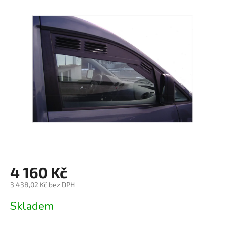
je
0,0
z
5
hvězdiček.
4 160 Kč
3 438,02 Kč bez DPH
Měrná
Skladem
cena: