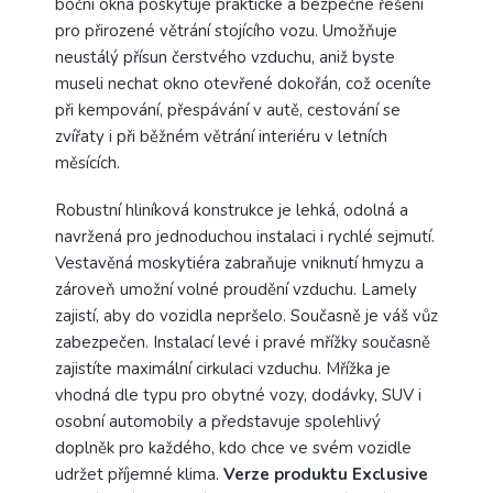
boční okna poskytuje praktické a bezpečné řešení
pro přirozené větrání stojícího vozu. Umožňuje
neustálý přísun čerstvého vzduchu, aniž byste
museli nechat okno otevřené dokořán, což oceníte
při kempování, přespávání v autě, cestování se
zvířaty i při běžném větrání interiéru v letních
měsících.
Robustní hliníková konstrukce je lehká, odolná a
navržená pro jednoduchou instalaci i rychlé sejmutí.
Vestavěná moskytiéra zabraňuje vniknutí hmyzu a
zároveň umožní volné proudění vzduchu. Lamely
zajistí, aby do vozidla nepršelo. Současně je váš vůz
zabezpečen. Instalací levé i pravé mřížky současně
zajistíte maximální cirkulaci vzduchu. Mřížka je
vhodná dle typu pro obytné vozy, dodávky, SUV i
osobní automobily a představuje spolehlivý
doplněk pro každého, kdo chce ve svém vozidle
udržet příjemné klima.
Verze produktu Exclusive