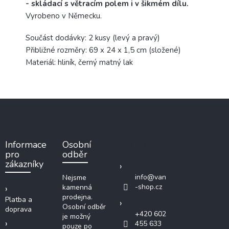
- skládací s větracím polem i v šikmém dílu.
Vyrobeno v Německu.
Součást dodávky: 2 kusy (levý a pravý)
Přibližné rozměry: 69 x 24 x 1,5 cm (složené)
Materiál: hliník, černý matný lak
Z
á
p
a
Kontakt
Informace
Osobní
t
pro
odběr
í
zákazníky
info
@
van
Nejsme
-shop.cz
kamenná
prodejna.
Platba a
Osobní odběr
doprava
+420 602
je možný
455 633
pouze po