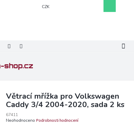
Přejít
Nákupní
CZK
na
košík
obsah
Větrací mřížka pro Volkswagen
Caddy 3/4 2004-2020, sada 2 ks
67411
Průměrné
Neohodnoceno
Podrobnosti hodnocení
hodnocení
produktu